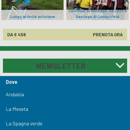
Cammino di Santiago: Da León a
Lungo le coste asturiane
Santiago di Compostela
DA € 458
PRENOTA ORA
NEWSLETTER
Dove
Andalsia
La Meseta
La Spagna verde