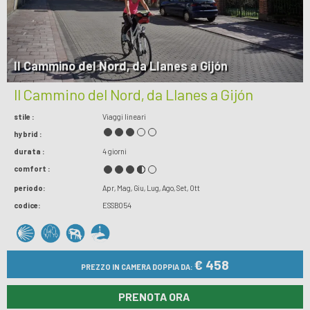
Il Cammino del Nord, da Llanes a Gijón
Il Cammino del Nord, da Llanes a Gijón
stile :
Viaggi lineari
hybrid :
durata :
4 giorni
comfort :
periodo:
Apr
Mag
Giu
Lug
Ago
Set
Ott
codice:
ESSB054
€ 458
PREZZO IN CAMERA DOPPIA DA:
PRENOTA ORA